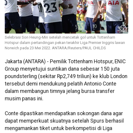
Selebrasi Son Heung-Min setelah mencetak gol untuk Tottenham
Hotspur dalam pertandingan pekan terakhir Liga Premier Inggris lawan
Norwich pada 23 Mei 2022. ANTARA/Reuters/PAUL CHILDS
Jakarta (ANTARA) - Pemilik Tottenham Hotspur, ENIC
Group menyetujui suntikan dana sebesar 150 juta
poundsterling (sekitar Rp2,749 triliun) ke klub London
tersebut demi mendukung pelatih Antonio Conte
dalam membangun timnya jelang bursa transfer
musim panas ini.
Conte dipastikan mendapatkan sokongan dana agar
dapat memperkuat skuatnya setelah Spurs berhasil
mengamankan tiket untuk berkompetisi di Liga