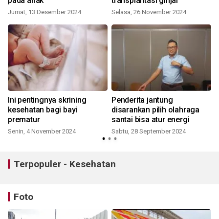
pada anak
transplantasi ginjal
Jumat, 13 Desember 2024
Selasa, 26 November 2024
Ini pentingnya skrining
Penderita jantung
kesehatan bagi bayi
disarankan pilih olahraga
ba
prematur
santai bisa atur energi
Senin, 4 November 2024
Sabtu, 28 September 2024
S
Terpopuler - Kesehatan
Foto