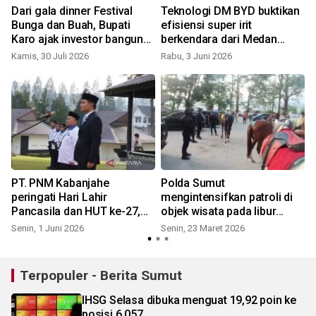
Dari gala dinner Festival
Teknologi DM BYD buktikan
Bunga dan Buah, Bupati
efisiensi super irit
Karo ajak investor bangun
berkendara dari Medan
pariwisata dan pertanian
hingga dataran tinggi
Kamis, 30 Juli 2026
Rabu, 3 Juni 2026
S
berkelas dunia
Sumatera Utara
PT. PNM Kabanjahe
Polda Sumut
peringati Hari Lahir
mengintensifkan patroli di
Pancasila dan HUT ke-27,
objek wisata pada libur
Direktur Keuangan Sahat
Lebaran
Senin, 1 Juni 2026
Senin, 23 Maret 2026
Pangaribuan hadir sebagai
pembina
Terpopuler - Berita Sumut
IHSG Selasa dibuka menguat 19,92 poin ke
posisi 6.057