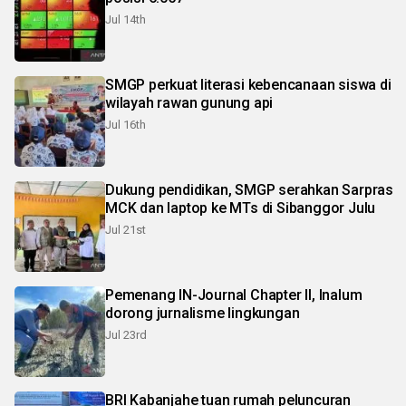
Jul 14th
SMGP perkuat literasi kebencanaan siswa di
wilayah rawan gunung api
Jul 16th
Dukung pendidikan, SMGP serahkan Sarpras
MCK dan laptop ke MTs di Sibanggor Julu
Jul 21st
Pemenang IN-Journal Chapter II, Inalum
dorong jurnalisme lingkungan
Jul 23rd
BRI Kabanjahe tuan rumah peluncuran