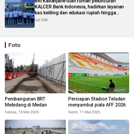
BRI Kabanjahe tuan rumah peluncuran
KALCER Bank Indonesia, hadirkan layanan
kas keliling dan edukasi rupiah hingga
pelosok Karo
Jul 30th
Foto
Pembangunan BRT
Persiapan Stadion Teladan
Mebidang di Medan
menyambut piala AFF 2026
Selasa, 19 Mei 2026
Senin, 11 Mei 2026