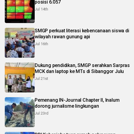
posisi 6.057
Jul 14th
SMGP perkuat literasi kebencanaan siswa di
wilayah rawan gunung api
Jul 16th
Dukung pendidikan, SMGP serahkan Sarpras
MCK dan laptop ke MTs di Sibanggor Julu
Jul 21st
Pemenang IN-Journal Chapter II, Inalum
dorong jurnalisme lingkungan
Jul 23rd