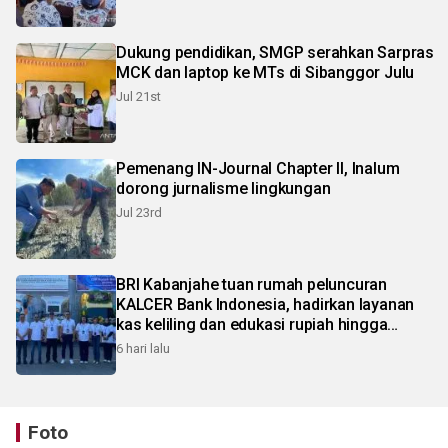
Dukung pendidikan, SMGP serahkan Sarpras
MCK dan laptop ke MTs di Sibanggor Julu
Jul 21st
Pemenang IN-Journal Chapter II, Inalum
dorong jurnalisme lingkungan
Jul 23rd
BRI Kabanjahe tuan rumah peluncuran
KALCER Bank Indonesia, hadirkan layanan
kas keliling dan edukasi rupiah hingga
pelosok Karo
6 hari lalu
Foto