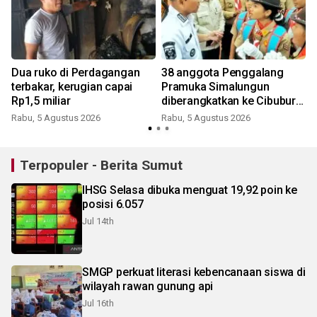
Dua ruko di Perdagangan
38 anggota Penggalang
terbakar, kerugian capai
Pramuka Simalungun
Rp1,5 miliar
diberangkatkan ke Cibubur
ikuti Jamnas 2026
Rabu, 5 Agustus 2026
Rabu, 5 Agustus 2026
Terpopuler - Berita Sumut
IHSG Selasa dibuka menguat 19,92 poin ke
posisi 6.057
Jul 14th
SMGP perkuat literasi kebencanaan siswa di
wilayah rawan gunung api
Jul 16th