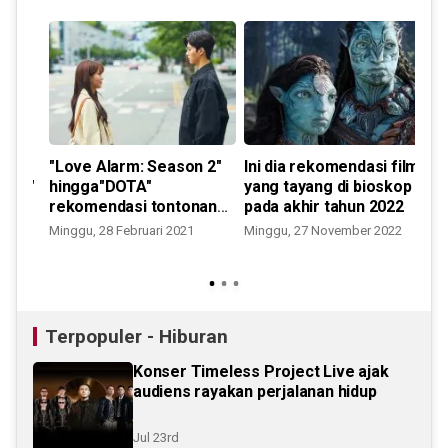
"Love Alarm: Season 2"
Ini dia rekomendasi film
hingga"DOTA"
yang tayang di bioskop
tela
"
rekomendasi tontonan
pada akhir tahun 2022
bulan Maret
Minggu, 28 Februari 2021
Minggu, 27 November 2022
M
Terpopuler - Hiburan
Konser Timeless Project Live ajak
audiens rayakan perjalanan hidup
Jul 23rd