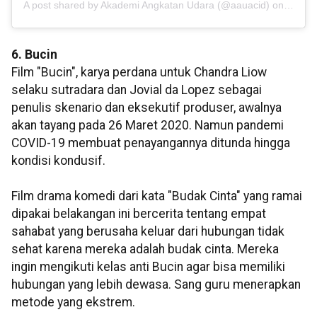
A post shared by Akademi Angkatan Udara (@aauacid)
on
Mar 5,
6. Bucin
Film "Bucin", karya perdana untuk Chandra Liow
selaku sutradara dan Jovial da Lopez sebagai
penulis skenario dan eksekutif produser, awalnya
akan tayang pada 26 Maret 2020. Namun pandemi
COVID-19 membuat penayangannya ditunda hingga
kondisi kondusif.
Film drama komedi dari kata "Budak Cinta" yang ramai
dipakai belakangan ini bercerita tentang empat
sahabat yang berusaha keluar dari hubungan tidak
sehat karena mereka adalah budak cinta. Mereka
ingin mengikuti kelas anti Bucin agar bisa memiliki
hubungan yang lebih dewasa. Sang guru menerapkan
metode yang ekstrem.