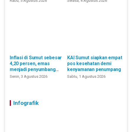
Rabu, 5 Agustus 2026
Selasa, 4 Agustus 2026
Inflasi di Sumut sebesar
KAI Sumut siapkan empat
4,20 persen, emas
pos kesehatan demi
menjadi penyumbang
kenyamanan penumpang
utama
Senin, 3 Agustus 2026
Sabtu, 1 Agustus 2026
Infografik