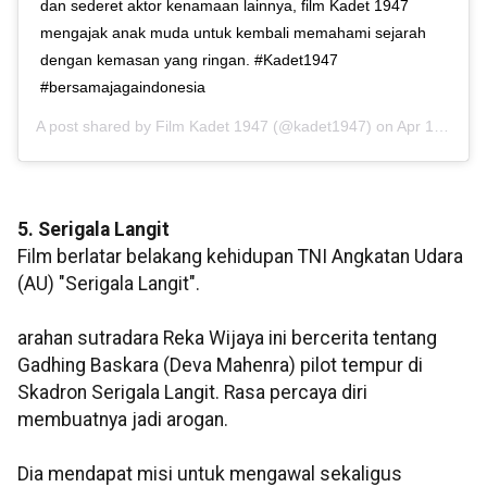
dan sederet aktor kenamaan lainnya, film Kadet 1947
mengajak anak muda untuk kembali memahami sejarah
dengan kemasan yang ringan. #Kadet1947
#bersamajagaindonesia
A post shared by
Film Kadet 1947
(@kadet1947) on
Apr 15, 2020 at 12:48am PDT
5. Serigala Langit
Film berlatar belakang kehidupan TNI Angkatan Udara
(AU) "Serigala Langit".
arahan sutradara Reka Wijaya ini bercerita tentang
Gadhing Baskara (Deva Mahenra) pilot tempur di
Skadron Serigala Langit. Rasa percaya diri
membuatnya jadi arogan.
Dia mendapat misi untuk mengawal sekaligus