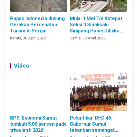
Pupuk Indonesia dukung
Mulai 1 Mei Tol Kutepat
Gerakan Percepatan
Seksi 4 Sinaksak-
Tanam di Sergai
Simpang Panei Dibuka
Gratis
Kamis, 30 April 2026
Kamis, 30 April 2026
Video
BPS: Ekonomi Sumut
Pelantikan DHD 45,
tumbuh 5,06 persen pada
Gubernur Sumut
triwulan II 2026
tekankan semangat
juang pahlawan