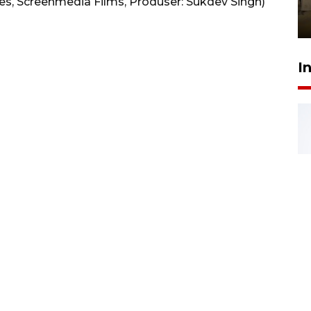
Berhaji
es, Screenmedia Films, Produser: Sukdev Singh)
27 Juli 2026 20:00
I