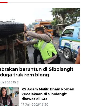
abrakan beruntun di Sibolangit
iduga truk rem blong
Juli 2026 19:21
RS Adam Malik: Enam korban
kecelakaan di Sibolangit
dirawat di IGD
17 Juli 2026 16:30