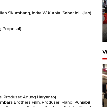
lah Sikumbang, Indra W Kurnia (Sabar Ini Ujian)
Pelaporan SPT Tahunan di
g Proposal)
Sumut
27 April 2026 15:34
V
Kodam I Bukit Barisan
ns, Produser: Agung Haryanto)
luncurkan program Kodam
 Umbara Brothers Film, Produser: Manoj Punjabi)