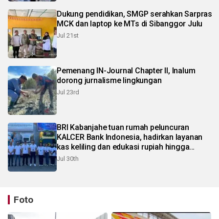
Dukung pendidikan, SMGP serahkan Sarpras
MCK dan laptop ke MTs di Sibanggor Julu
Jul 21st
Pemenang IN-Journal Chapter II, Inalum
dorong jurnalisme lingkungan
Jul 23rd
BRI Kabanjahe tuan rumah peluncuran
KALCER Bank Indonesia, hadirkan layanan
kas keliling dan edukasi rupiah hingga
pelosok Karo
Jul 30th
Foto