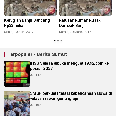
,
Kerugian Banjir Bandang
Ratusan Rumah Rusak
i
Rp33 miliar
Dampak Banjir
Senin, 10 April 2017
Kamis, 30 Maret 2017
J
Terpopuler - Berita Sumut
IHSG Selasa dibuka menguat 19,92 poin ke
posisi 6.057
Jul 14th
SMGP perkuat literasi kebencanaan siswa di
wilayah rawan gunung api
Jul 16th