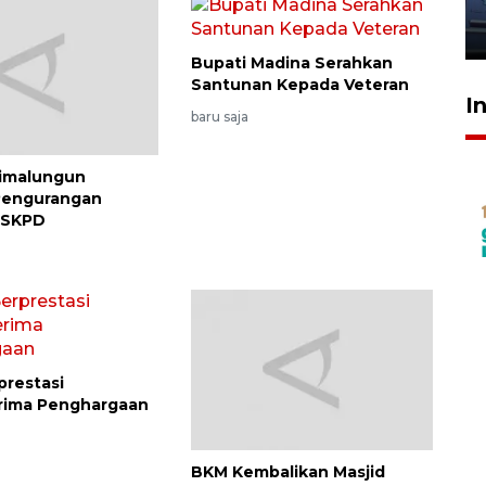
jantung anak
23 Juli 2026 20:04
Bupati Madina Serahkan
Santunan Kepada Veteran
I
baru saja
imalungun
Pengurangan
 SKPD
prestasi
rima Penghargaan
BKM Kembalikan Masjid