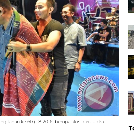
 tahun ke 60 (1-8-2016) berupa ulos dari Judika.
T