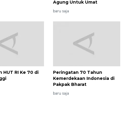
Agung Untuk Umat
baru saja
n HUT RI Ke 70 di
Peringatan 70 Tahun
ggi
Kemerdekaan Indonesia di
Vaksin HPV untuk siswa laki-
Pakpak Bharat
laki
baru saja
2026-08-06 06:30:00