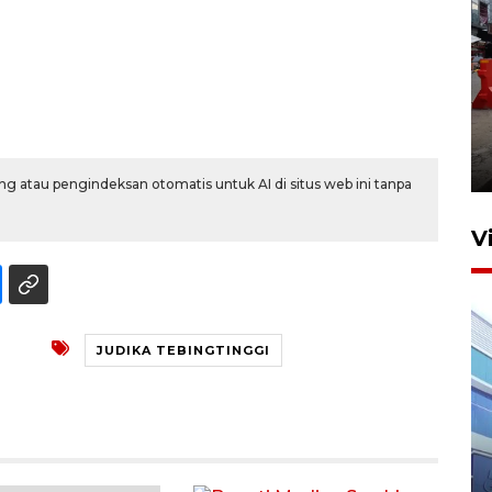
Pelaporan SPT Tahunan di
Sumut
27 April 2026 15:34
g atau pengindeksan otomatis untuk AI di situs web ini tanpa
V
JUDIKA TEBINGTINGGI
IDAI perkuat kompetensi
dokter tangani penyakit