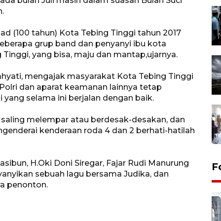
da bulan Juli masih dalam suasan Bulan Suci
.
ad (100 tahun) Kota Tebing Tinggi tahun 2017
eberapa grup band dan penyanyi ibu kota
 Tinggi, yang bisa, maju dan mantap,ujarnya.
ahyati, mengajak masyarakat Kota Tebing Tinggi
olri dan aparat keamanan lainnya tetap
 yang selama ini berjalan dengan baik.
ak saling melempar atau berdesak-desakan, dan
genderai kenderaan roda 4 dan 2 berhati-hatilah
sibun, H.Oki Doni Siregar, Fajar Rudi Manurung
F
anyikan sebuah lagu bersama Judika, dan
a penonton.