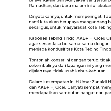
Bhayangkara dan Adhyaksa yang jatuh pa
Ramadhan, dan baru malam ini dilakukan
Dinyatakannya, untuk memperingati 1 ab
nanti kita akan berupaya mengundang b
sekaligus, untuk masyarakat kota Tebing
Kapolres Tebing Tinggi AKBP.Hj.Ciceu C
agar senantiasa bersama-sama dengan P
menjaga kondusifitas Kota Tebing Tinggi
Tontonlah konser ini dengan tertib, tid
sekembalinya dari lapangan ini yang men
dijalan raya, tidak usah kebut-kebutan.
Dalam kesempatan ini H.Umar Zunaidi Ha
dan AKBP.Hj.Ciceu Cahyati sempat meny
mendapatkan sambutan hangat dari par