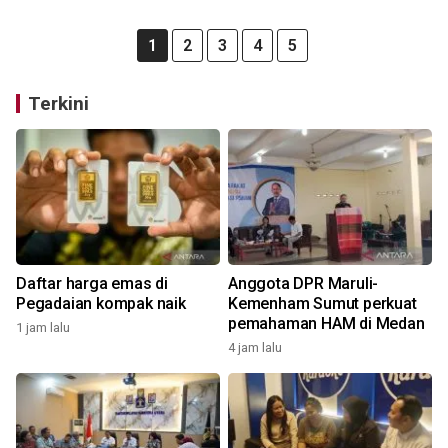
1
2
3
4
5
Terkini
Daftar harga emas di
Anggota DPR Maruli-
Pegadaian kompak naik
Kemenham Sumut perkuat
pemahaman HAM di Medan
1 jam lalu
4 jam lalu