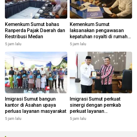
Kemenkum Sumut bahas
Kemenkum Sumut
Ranperda Pajak Daerah dan
laksanakan pengawasan
Restribusi Medan
kepatuhan royalti di rumah
bernyanyi
5 jam lalu
5 jam lalu
Imigrasi Sumut bangun
Imigrasi Sumut perkuat
kantor di Asahan upaya
sinergi dengan pemkab
perluas layanan masyarakat
perkuat layanan
keimigrasian
5 jam lalu
5 jam lalu