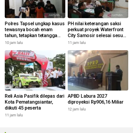
Polres Tapsel ungkap kasus
PH nilai keterangan saksi
tewasnya bocah enam
perkuat proyek Waterfront
tahun, tetapkan tetangga
City Samosir selesai sesuai
korban sebagai tersangka
adendum
10 jam lalu
11 jam lalu
Reli Asia Pasifik dilepas dari
APBD Labura 2027
Kota Pematangsiantar,
diproyeksi Rp906,16 Miliar
diikuti 45 peserta
12 jam lalu
11 jam lalu