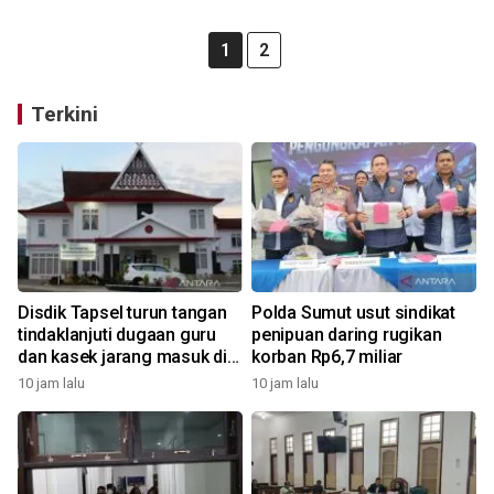
1
2
Terkini
Disdik Tapsel turun tangan
Polda Sumut usut sindikat
tindaklanjuti dugaan guru
penipuan daring rugikan
dan kasek jarang masuk di
korban Rp6,7 miliar
SD Tapus Nabolak
10 jam lalu
10 jam lalu