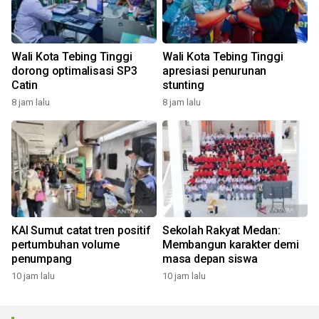
Wali Kota Tebing Tinggi
Wali Kota Tebing Tinggi
dorong optimalisasi SP3
apresiasi penurunan
Catin
stunting
8 jam lalu
8 jam lalu
KAI Sumut catat tren positif
Sekolah Rakyat Medan:
pertumbuhan volume
Membangun karakter demi
penumpang
masa depan siswa
10 jam lalu
10 jam lalu