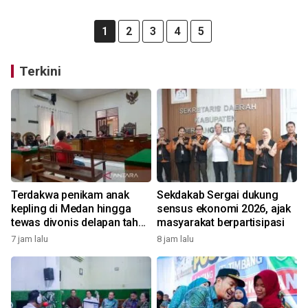
1
2
3
4
5
Terkini
Terdakwa penikam anak
Sekdakab Sergai dukung
kepling di Medan hingga
sensus ekonomi 2026, ajak
tewas divonis delapan tahun
masyarakat berpartisipasi
penjara
7 jam lalu
8 jam lalu