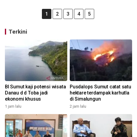
1
2
3
4
5
Terkini
BI Sumut kaji potensi wisata
Pusdalops Sumut catat satu
Danau d d Toba jadi
hektare terdampak karhutla
ekonomi khusus
di Simalungun
1 jam lalu
2 jam lalu