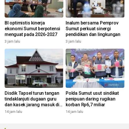
BI optimistis kinerja
Inalum bersama Pemprov
ekonomi Sumut berpotensi
Sumut perkuat sinergi
menguat pada 2026-2027
pendidikan dan lingkungan
3 jam lalu
3 jam lalu
Disdik Tapsel turun tangan
Polda Sumut usut sindikat
tindaklanjuti dugaan guru
penipuan daring rugikan
dan kasek jarang masuk di
korban Rp6,7 miliar
SD Tapus Nabolak
14 jam lalu
14 jam lalu