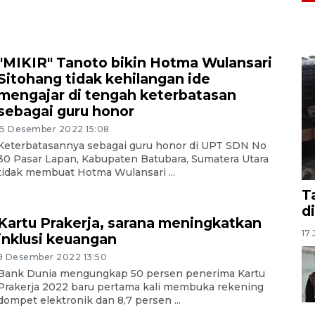
"MIKIR" Tanoto bikin Hotma Wulansari
Sitohang tidak kehilangan ide
mengajar di tengah keterbatasan
sebagai guru honor
15 Desember 2022 15:08
Keterbatasannya sebagai guru honor di UPT SDN No
30 Pasar Lapan, Kabupaten Batubara, Sumatera Utara
tidak membuat Hotma Wulansari ...
T
d
Kartu Prakerja, sarana meningkatkan
17 
inklusi keuangan
9 Desember 2022 13:50
Bank Dunia mengungkap 50 persen penerima Kartu
Prakerja 2022 baru pertama kali membuka rekening
dompet elektronik dan 8,7 persen ...