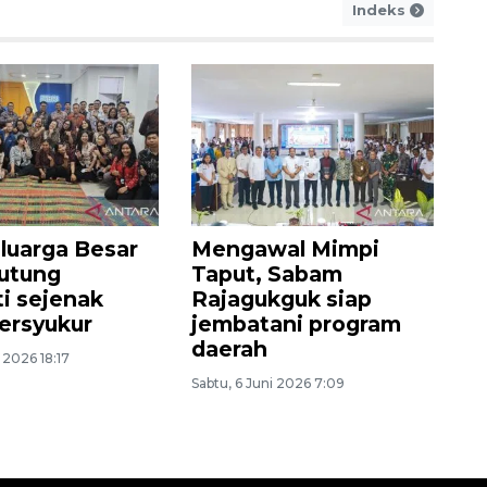
Indeks
luarga Besar
Mengawal Mimpi
rutung
Taput, Sabam
i sejenak
Rajagukguk siap
ersyukur
jembatani program
daerah
i 2026 18:17
Sabtu, 6 Juni 2026 7:09