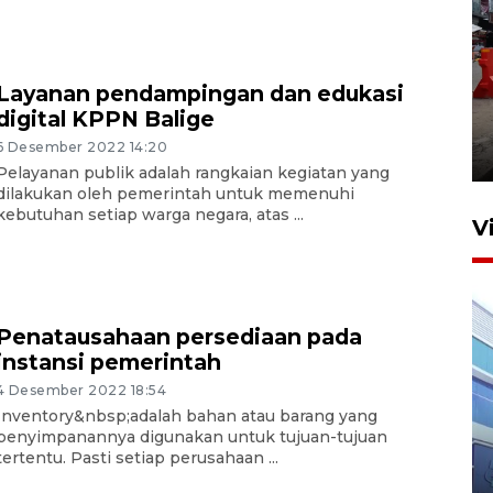
Layanan pendampingan dan edukasi
Pelaporan SPT Tahunan di
digital KPPN Balige
Sumut
6 Desember 2022 14:20
27 April 2026 15:34
Pelayanan publik adalah rangkaian kegiatan yang
dilakukan oleh pemerintah untuk memenuhi
kebutuhan setiap warga negara, atas ...
V
Penatausahaan persediaan pada
instansi pemerintah
4 Desember 2022 18:54
Inventory&nbsp;adalah bahan atau barang yang
IDAI perkuat kompetensi
penyimpanannya digunakan untuk tujuan-tujuan
dokter tangani penyakit
tertentu. Pasti setiap perusahaan ...
jantung anak