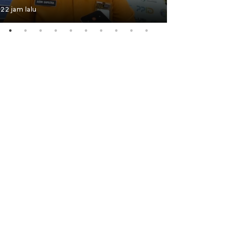
22 jam lalu
4 Agustus 202