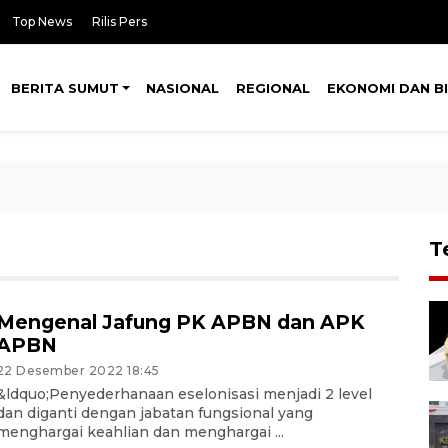
Top News
Rilis Pers
BERITA SUMUT
NASIONAL
REGIONAL
EKONOMI DAN BI
T
Mengenal Jafung PK APBN dan APK
APBN
22 Desember 2022 18:45
&ldquo;Penyederhanaan eselonisasi menjadi 2 level
dan diganti dengan jabatan fungsional yang
menghargai keahlian dan menghargai ...