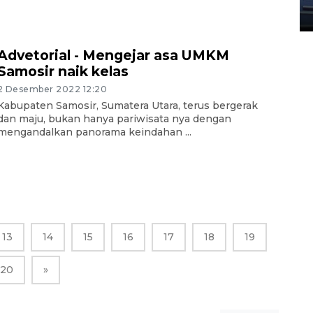
23 Juli 2026 20:04
Advetorial - Mengejar asa UMKM
Samosir naik kelas
2 Desember 2022 12:20
Kabupaten Samosir, Sumatera Utara, terus bergerak
dan maju, bukan hanya pariwisata nya dengan
mengandalkan panorama keindahan ...
13
14
15
16
17
18
19
20
»