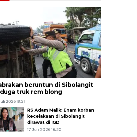
abrakan beruntun di Sibolangit
iduga truk rem blong
Juli 2026 19:21
RS Adam Malik: Enam korban
kecelakaan di Sibolangit
dirawat di IGD
17 Juli 2026 16:30