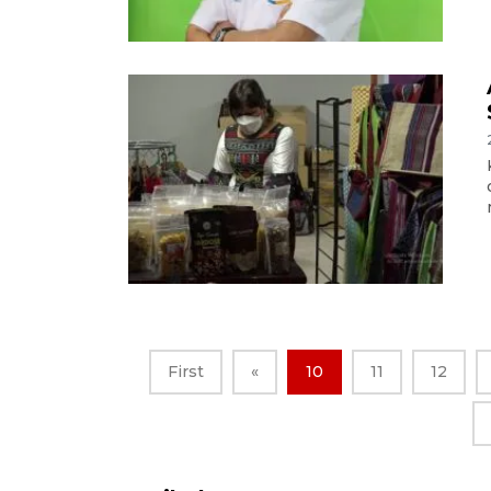
First
«
10
11
12