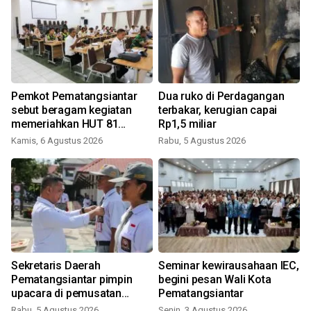
Pemkot Pematangsiantar
Dua ruko di Perdagangan
sebut beragam kegiatan
terbakar, kerugian capai
memeriahkan HUT 81
Rp1,5 miliar
Kemerdekaan RI
Kamis, 6 Agustus 2026
Rabu, 5 Agustus 2026
Sekretaris Daerah
Seminar kewirausahaan IEC,
Pematangsiantar pimpin
begini pesan Wali Kota
upacara di pemusatan
Pematangsiantar
latihan calon Paskibraka
Rabu, 5 Agustus 2026
Senin, 3 Agustus 2026
S