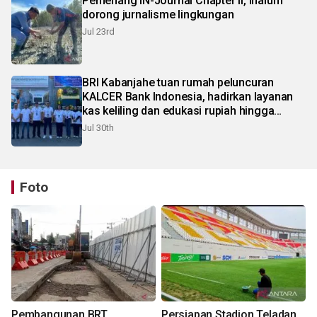
Pemenang IN-Journal Chapter II, Inalum
dorong jurnalisme lingkungan
Jul 23rd
BRI Kabanjahe tuan rumah peluncuran
KALCER Bank Indonesia, hadirkan layanan
kas keliling dan edukasi rupiah hingga
pelosok Karo
Jul 30th
Foto
Pembangunan BRT
Persiapan Stadion Teladan