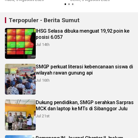
Terpopuler - Berita Sumut
IHSG Selasa dibuka menguat 19,92 poin ke
posisi 6.057
Jul 14th
SMGP perkuat literasi kebencanaan siswa di
wilayah rawan gunung api
Jul 16th
Dukung pendidikan, SMGP serahkan Sarpras
MCK dan laptop ke MTs di Sibanggor Julu
Jul 21st