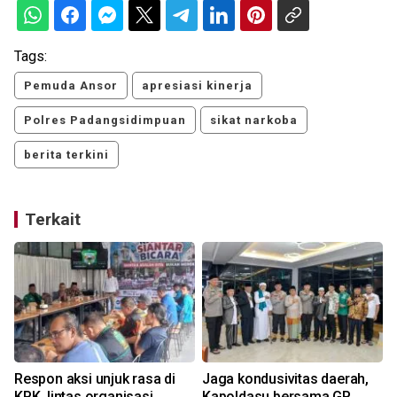
Tags:
Pemuda Ansor
apresiasi kinerja
Polres Padangsidimpuan
sikat narkoba
berita terkini
Terkait
Respon aksi unjuk rasa di
Jaga kondusivitas daerah,
KPK, lintas organisasi
Kapoldasu bersama GP