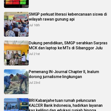
SMGP perkuat literasi kebencanaan siswa di
wilayah rawan gunung api
Jul 16th
Dukung pendidikan, SMGP serahkan Sarpras
MCK dan laptop ke MTs di Sibanggor Julu
Jul 21st
Pemenang IN-Journal Chapter II, Inalum
dorong jurnalisme lingkungan
Jul 23rd
BRI Kabanjahe tuan rumah peluncuran
KALCER Bank Indonesia, hadirkan layanan
kas keliling dan edukasi rupiah hingga