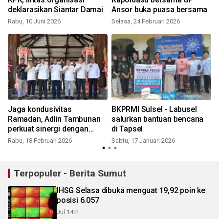
deklarasikan Siantar Damai
Ansor buka puasa bersama
Rabu, 10 Juni 2026
Selasa, 24 Februari 2026
Jaga kondusivitas
BKPRMI Sulsel - Labusel
Ramadan, Adlin Tambunan
salurkan bantuan bencana
perkuat sinergi dengan
di Tapsel
Polda Sumut
Rabu, 18 Februari 2026
Sabtu, 17 Januari 2026
Terpopuler - Berita Sumut
IHSG Selasa dibuka menguat 19,92 poin ke
posisi 6.057
Jul 14th