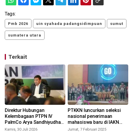
Tags:
Pmb 2026
uin syahada padangsidimpuan
sumut
sumatera utara
Terkait
Direktur Hubungan
PTKKN luncurkan seleksi
s
Kelembagaan PTPN IV
nasional penerimaan
PalmCo Arya Sandhiyudha
mahasiswa baru di IAKN
daftar jadi mahasiswa
Tarutung
Kamis, 30 Juli 2026
Jumat, 7 Februari 2025
S