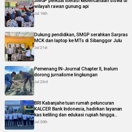
SMGP perkuat literasi kebencanaan siswa di
wilayah rawan gunung api
Jul 16th
Dukung pendidikan, SMGP serahkan Sarpras
MCK dan laptop ke MTs di Sibanggor Julu
Jul 21st
Pemenang IN-Journal Chapter II, Inalum
dorong jurnalisme lingkungan
Jul 23rd
BRI Kabanjahe tuan rumah peluncuran
KALCER Bank Indonesia, hadirkan layanan
kas keliling dan edukasi rupiah hingga
pelosok Karo
Jul 30th