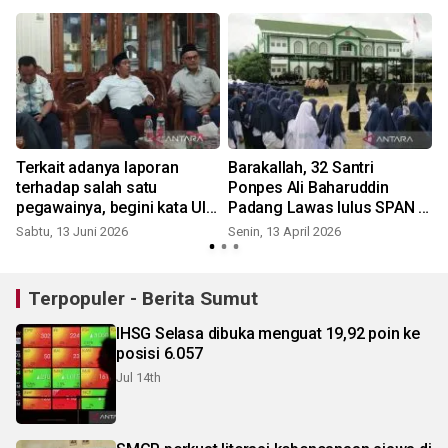
perdana magister ITSI,
dukung pengembangan
SDM perkebunan
Terkait adanya laporan
Barakallah, 32 Santri
terhadap salah satu
Ponpes Ali Baharuddin
pegawainya, begini kata UIN
Padang Lawas lulus SPAN -
Syahada Padangsidimpuan
PTKIN dan SNBP tahun 2026
Sabtu, 13 Juni 2026
Senin, 13 April 2026
Terpopuler - Berita Sumut
IHSG Selasa dibuka menguat 19,92 poin ke
posisi 6.057
Jul 14th