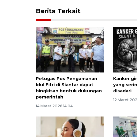
Berita Terkait
Petugas Pos Pengamanan
Kanker gi
Idul Fitri di Siantar dapat
yang seri
bingkisan bentuk dukungan
disadari
pemerintah
12 Maret 20
14 Maret 2026 14:04