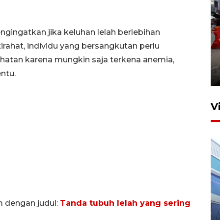
gingatkan jika keluhan lelah berlebihan
rahat, individu yang bersangkutan perlu
Pelaporan SPT Tahunan di
Sumut
atan karena mungkin saja terkena anemia,
ntu.
27 April 2026 15:34
V
IDAI perkuat kompetensi
m dengan judul:
Tanda tubuh lelah yang sering
dokter tangani penyakit