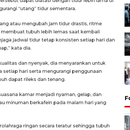
ersebut dapat diatasi dengan tidur lebih lama di
rangi “utang” tidur sementara.
iang atau mengubah jam tidur drastis, ritme
ru membuat tubuh lebih lemas saat kembali
njaga jadwal tidur tetap konsisten setiap hari dan
ap,” kata dia.
ualitas dan nyenyak, dia menyarankan untuk
ma setiap hari serta mengurangi penggunaan
uh dapat rileks dan tenang.
suasana kamar menjadi nyaman, gelap, dan
F
atau minuman berkafein pada malam hari yang
rolahraga ringan secara teratur sehingga tubuh