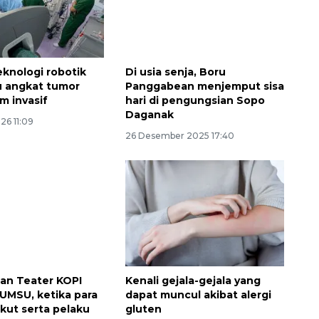
eknologi robotik
Di usia senja, Boru
u angkat tumor
Panggabean menjemput sisa
im invasif
hari di pengungsian Sopo
Daganak
26 11:09
26 Desember 2025 17:40
an Teater KOPI
Kenali gejala-gejala yang
 UMSU, ketika para
dapat muncul akibat alergi
ikut serta pelaku
gluten