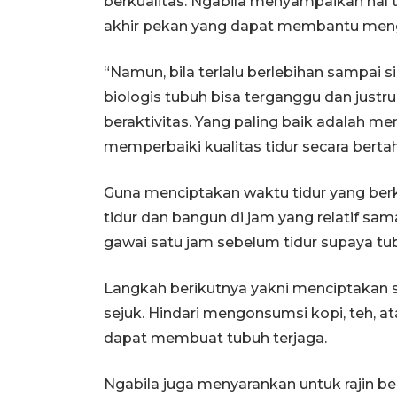
berkualitas. Ngabila menyampaikan hal t
akhir pekan yang dapat membantu mengu
“Namun, bila terlalu berlebihan sampai s
biologis tubuh bisa terganggu dan just
beraktivitas. Yang paling baik adalah me
memperbaiki kualitas tidur secara bertah
Guna menciptakan waktu tidur yang berk
tidur dan bangun di jam yang relatif sa
gawai satu jam sebelum tidur supaya tub
Langkah berikutnya yakni menciptakan 
sejuk. Hindari mengonsumsi kopi, teh, 
dapat membuat tubuh terjaga.
Ngabila juga menyarankan untuk rajin be