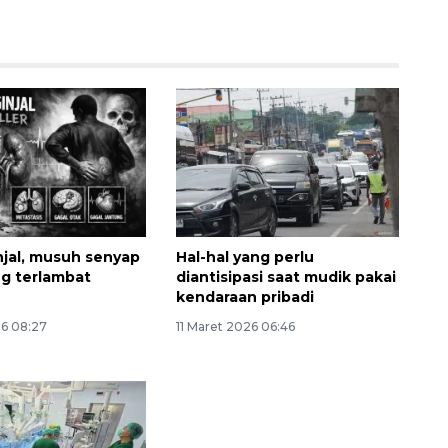
njal, musuh senyap
Hal-hal yang perlu
Ekspedisi Rupiah Berdaulat
ng terlambat
diantisipasi saat mudik pakai
2026 sambangi Papua
kendaraan pribadi
2026-08-06 13:15:00
26 08:27
11 Maret 2026 06:46