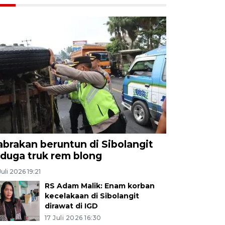
abrakan beruntun di Sibolangit
iduga truk rem blong
Juli 2026 19:21
RS Adam Malik: Enam korban
kecelakaan di Sibolangit
dirawat di IGD
17 Juli 2026 16:30