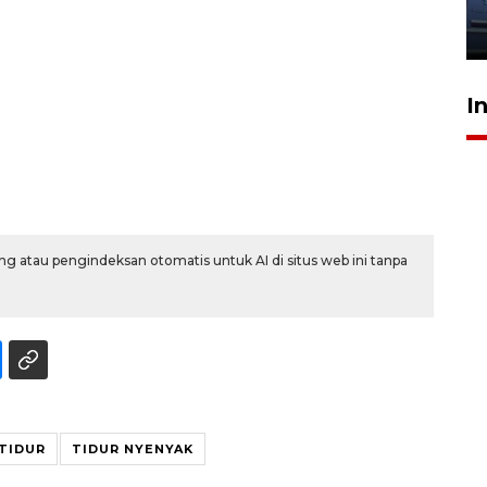
jantung anak
23 Juli 2026 20:04
I
g atau pengindeksan otomatis untuk AI di situs web ini tanpa
TIDUR
TIDUR NYENYAK