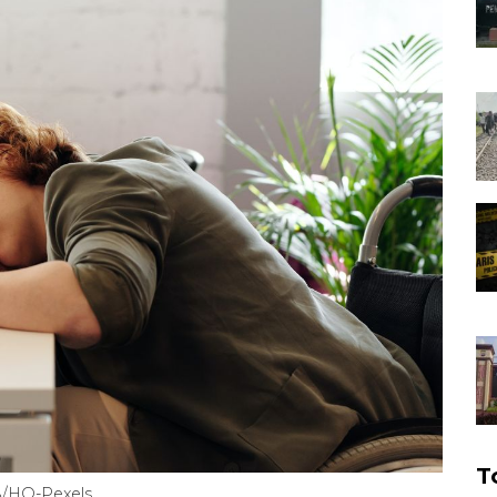
T
RA/HO-Pexels