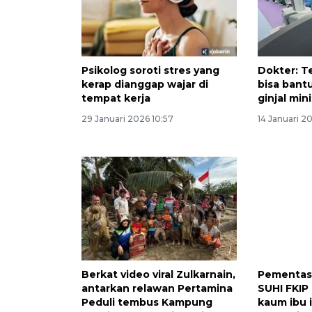
Psikolog soroti stres yang
Dokter: T
kerap dianggap wajar di
bisa bant
tempat kerja
ginjal min
29 Januari 2026 10:57
14 Januari 20
Berkat video viral Zulkarnain,
Pementas
antarkan relawan Pertamina
SUHI FKIP
Peduli tembus Kampung
kaum ibu 