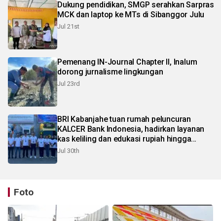
Dukung pendidikan, SMGP serahkan Sarpras
MCK dan laptop ke MTs di Sibanggor Julu
Jul 21st
Pemenang IN-Journal Chapter II, Inalum
dorong jurnalisme lingkungan
Jul 23rd
BRI Kabanjahe tuan rumah peluncuran
KALCER Bank Indonesia, hadirkan layanan
kas keliling dan edukasi rupiah hingga
pelosok Karo
Jul 30th
Foto