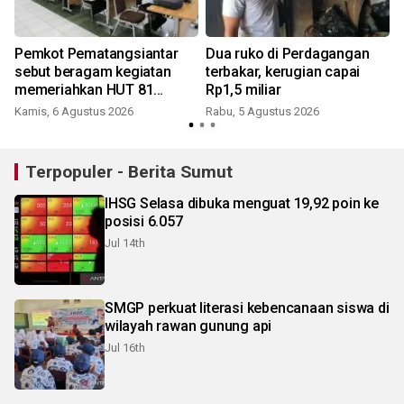
Pemkot Pematangsiantar
Dua ruko di Perdagangan
sebut beragam kegiatan
terbakar, kerugian capai
memeriahkan HUT 81
Rp1,5 miliar
Kemerdekaan RI
Kamis, 6 Agustus 2026
Rabu, 5 Agustus 2026
Terpopuler - Berita Sumut
IHSG Selasa dibuka menguat 19,92 poin ke
posisi 6.057
Jul 14th
SMGP perkuat literasi kebencanaan siswa di
wilayah rawan gunung api
Jul 16th