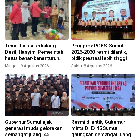
Temui lansia terhalang
Pengprov POBSI Sumut
Desil, Hasyim: Pemerintah
2026-2030 resmi dilantik,
harus benar-benar turun
bidik prestasi lebih tinggi
melakukan validasi ulang
Minggu, 9 Agustus 2026
Sabtu, 8 Agustus 2026
data kemiskinan
Gubernur Sumut ajak
Resmi dilantik, Gubernur
generasi muda gelorakan
minta DHD 45 Sumut
semangat juang '45
gaungkan semangat juang