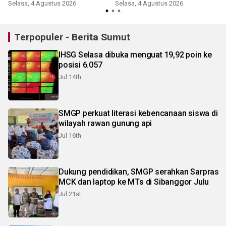
pemuda
Selasa, 4 Agustus 2026
Selasa, 4 Agustus 2026
K
Terpopuler - Berita Sumut
IHSG Selasa dibuka menguat 19,92 poin ke
posisi 6.057
Jul 14th
SMGP perkuat literasi kebencanaan siswa di
wilayah rawan gunung api
Jul 16th
Dukung pendidikan, SMGP serahkan Sarpras
MCK dan laptop ke MTs di Sibanggor Julu
Jul 21st