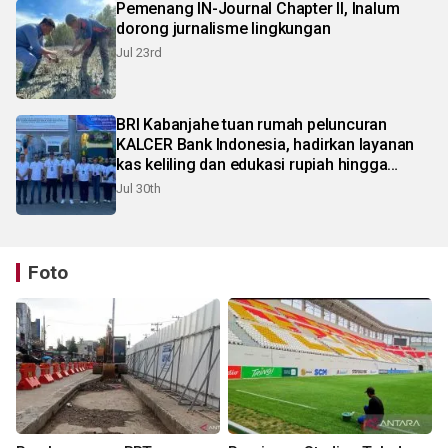
Pemenang IN-Journal Chapter II, Inalum
dorong jurnalisme lingkungan
Jul 23rd
BRI Kabanjahe tuan rumah peluncuran
KALCER Bank Indonesia, hadirkan layanan
kas keliling dan edukasi rupiah hingga
pelosok Karo
Jul 30th
Foto