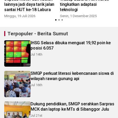
lainnya jadi daya tarik jalan
tingkatkan adaptasi
santai HUT ke-18 Labura
teknologi
S
Minggu, 19 Juli 2026
Senin, 1 Desember 2025
Terpopuler - Berita Sumut
IHSG Selasa dibuka menguat 19,92 poin ke
posisi 6.057
Jul 14th
SMGP perkuat literasi kebencanaan siswa di
wilayah rawan gunung api
Jul 16th
Dukung pendidikan, SMGP serahkan Sarpras
MCK dan laptop ke MTs di Sibanggor Julu
Jul 21st