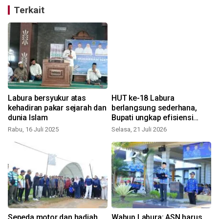
Terkait
Labura bersyukur atas
HUT ke-18 Labura
kehadiran pakar sejarah dan
berlangsung sederhana,
dunia Islam
Bupati ungkap efisiensi
anggaran paksa jentikan
Rabu, 16 Juli 2025
Selasa, 21 Juli 2026
beasiswa MoU pada 2026
Sepeda motor dan hadiah
Wabup Labura: ASN harus