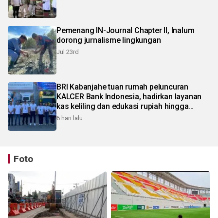
Pemenang IN-Journal Chapter II, Inalum
dorong jurnalisme lingkungan
Jul 23rd
BRI Kabanjahe tuan rumah peluncuran
KALCER Bank Indonesia, hadirkan layanan
kas keliling dan edukasi rupiah hingga
pelosok Karo
6 hari lalu
Foto