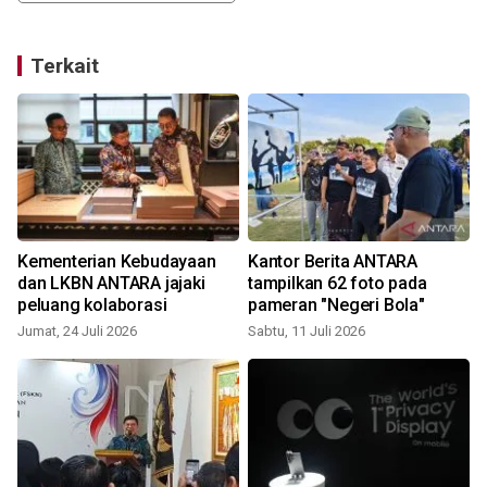
Terkait
a
Kementerian Kebudayaan
Kantor Berita ANTARA
dan LKBN ANTARA jajaki
tampilkan 62 foto pada
peluang kolaborasi
pameran "Negeri Bola"
Jumat, 24 Juli 2026
Sabtu, 11 Juli 2026
S