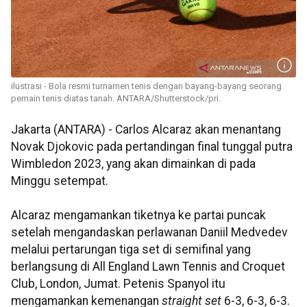
ilustrasi - Bola resmi turnamen tenis dengan bayang-bayang seorang
pemain tenis diatas tanah. ANTARA/Shutterstock/pri.
Jakarta (ANTARA) - Carlos Alcaraz akan menantang
Novak Djokovic pada pertandingan final tunggal putra
Wimbledon 2023, yang akan dimainkan di pada
Minggu setempat.
Alcaraz mengamankan tiketnya ke partai puncak
setelah mengandaskan perlawanan Daniil Medvedev
melalui pertarungan tiga set di semifinal yang
berlangsung di All England Lawn Tennis and Croquet
Club, London, Jumat. Petenis Spanyol itu
mengamankan kemenangan
straight set
6-3, 6-3, 6-3.