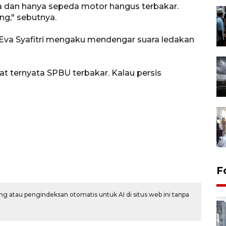
wa dan hanya sepeda motor hangus terbakar.
ng," sebutnya.
 Eva Syafitri mengaku mendengar suara ledakan
hat ternyata SPBU terbakar. Kalau persis
F
g atau pengindeksan otomatis untuk AI di situs web ini tanpa