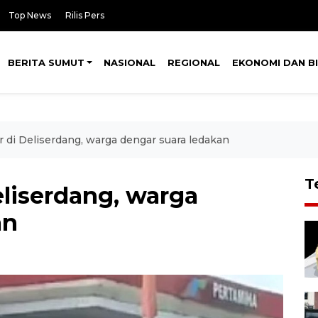
Top News
Rilis Pers
BERITA SUMUT
NASIONAL
REGIONAL
EKONOMI DAN BI
 di Deliserdang, warga dengar suara ledakan
T
eliserdang, warga
an