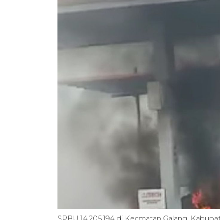
SPBU 14.205.194 di Kecmatan Galang, Kabupat