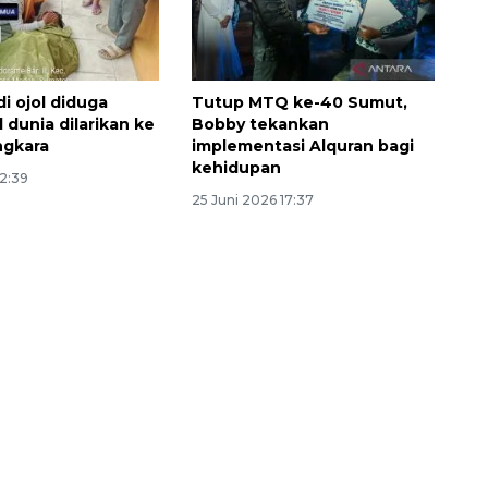
 ojol diduga
Tutup MTQ ke-40 Sumut,
 dunia dilarikan ke
Bobby tekankan
ngkara
implementasi Alquran bagi
kehidupan
22:39
25 Juni 2026 17:37
Memberantas kejahatan
jalanan Jakarta
2026-08-05 18:00:00