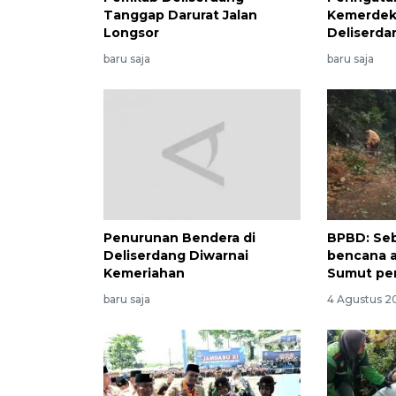
Tanggap Darurat Jalan
Kemerdeka
Longsor
Deliserda
baru saja
baru saja
Penurunan Bendera di
BPBD: Se
Deliserdang Diwarnai
bencana a
Kemeriahan
Sumut per
baru saja
4 Agustus 2