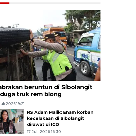
abrakan beruntun di Sibolangit
iduga truk rem blong
Juli 2026 19:21
RS Adam Malik: Enam korban
kecelakaan di Sibolangit
dirawat di IGD
17 Juli 2026 16:30