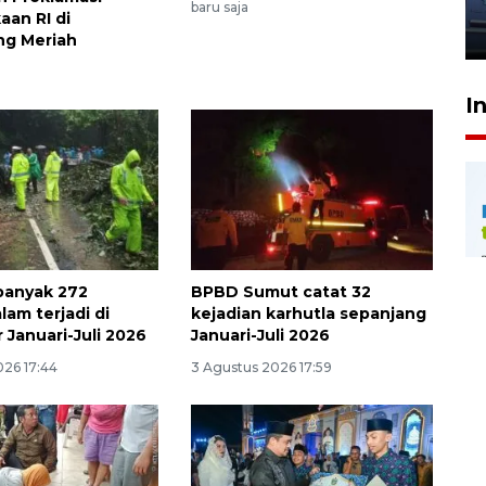
jantung anak
baru saja
an RI di
23 Juli 2026 20:04
ng Meriah
I
banyak 272
BPBD Sumut catat 32
lam terjadi di
kejadian karhutla sepanjang
 Januari-Juli 2026
Januari-Juli 2026
026 17:44
3 Agustus 2026 17:59