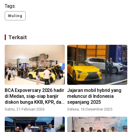
Tags:
Wuling
Terkait
BCA Expoversary 2026 hadir
Jajaran mobil hybrid yang
di Medan, siap-siap banjir
meluncur di Indonesia
a
diskon bunga KKB, KPR, dan
sepanjang 2025
KSM
Sabtu, 21 Februari 2026
Selasa, 16 Desember 2025