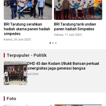
BRI Tarutung serahkan
BRI Tarutung tarik undian
a
hadiah utama panen hadiah
panen hadiah Simpedes
simpedes
Selasa, 17 Juni 2025
Kamis, 26 Juni 2025
Terpopuler - Politik
DHD 45 dan Kodam I/Bukit Barisan perkuat
sinergisitas jaga generasi bangsa
Jul 23rd
Foto