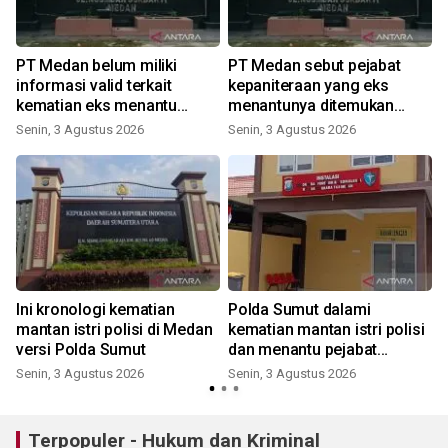
a
PT Medan belum miliki
PT Medan sebut pejabat
informasi valid terkait
kepaniteraan yang eks
kematian eks menantu
menantunya ditemukan
mantan pejabat
meninggal telah purnabakti
Senin, 3 Agustus 2026
Senin, 3 Agustus 2026
K
kepaniteraan
Ini kronologi kematian
Polda Sumut dalami
mantan istri polisi di Medan
kematian mantan istri polisi
versi Polda Sumut
dan menantu pejabat
kepaniteraan PT Medan
Senin, 3 Agustus 2026
Senin, 3 Agustus 2026
Terpopuler - Hukum dan Kriminal