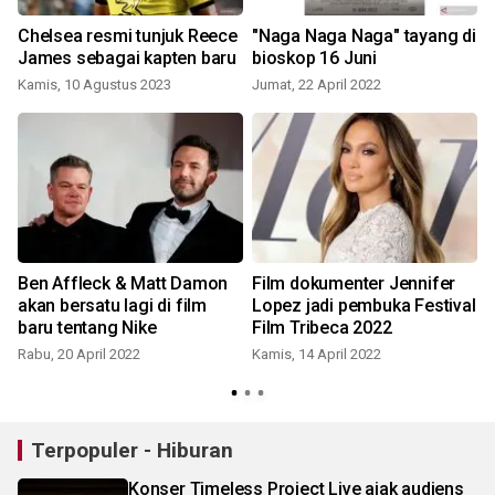
Chelsea resmi tunjuk Reece
"Naga Naga Naga" tayang di
James sebagai kapten baru
bioskop 16 Juni
Ga
Kamis, 10 Agustus 2023
Jumat, 22 April 2022
Ben Affleck & Matt Damon
Film dokumenter Jennifer
akan bersatu lagi di film
Lopez jadi pembuka Festival
baru tentang Nike
Film Tribeca 2022
Rabu, 20 April 2022
Kamis, 14 April 2022
Terpopuler - Hiburan
Konser Timeless Project Live ajak audiens