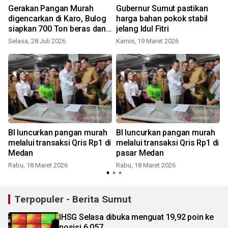
m
Gerakan Pangan Murah
Gubernur Sumut pastikan
digencarkan di Karo, Bulog
harga bahan pokok stabil
siapkan 700 Ton beras dan
jelang Idul Fitri
200 Ribu liter minyak
Selasa, 28 Juli 2026
Kamis, 19 Maret 2026
S
BI luncurkan pangan murah
BI luncurkan pangan murah
melalui transaksi Qris Rp1 di
melalui transaksi Qris Rp1 di
Medan
pasar Medan
Rabu, 18 Maret 2026
Rabu, 18 Maret 2026
J
Terpopuler - Berita Sumut
IHSG Selasa dibuka menguat 19,92 poin ke
posisi 6.057