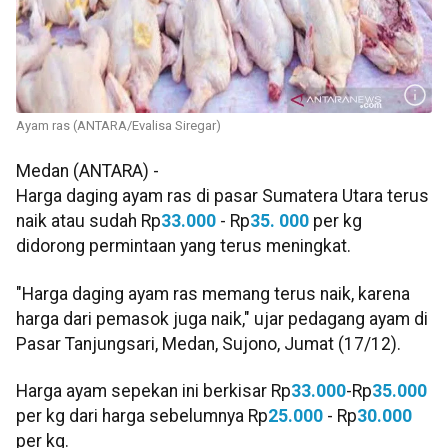
Ayam ras (ANTARA/Evalisa Siregar)
Medan (ANTARA) -
Harga daging ayam ras di pasar Sumatera Utara terus
naik atau sudah Rp
33.000
- Rp
35. 000
per kg
didorong permintaan yang terus meningkat.
"Harga daging ayam ras memang terus naik, karena
harga dari pemasok juga naik," ujar pedagang ayam di
Pasar Tanjungsari, Medan, Sujono, Jumat (17/12).
Harga ayam sepekan ini berkisar Rp
33.000
-Rp
35.000
per kg dari harga sebelumnya Rp
25.000
- Rp
30.000
per kg.