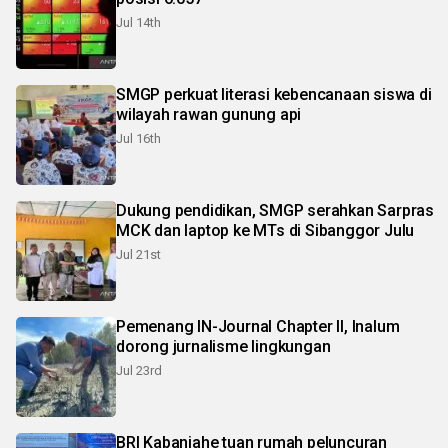
Jul 14th
SMGP perkuat literasi kebencanaan siswa di
wilayah rawan gunung api
Jul 16th
Dukung pendidikan, SMGP serahkan Sarpras
MCK dan laptop ke MTs di Sibanggor Julu
Jul 21st
Pemenang IN-Journal Chapter II, Inalum
dorong jurnalisme lingkungan
Jul 23rd
BRI Kabanjahe tuan rumah peluncuran