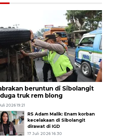
abrakan beruntun di Sibolangit
iduga truk rem blong
Juli 2026 19:21
RS Adam Malik: Enam korban
kecelakaan di Sibolangit
dirawat di IGD
17 Juli 2026 16:30