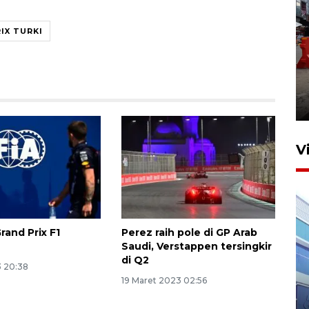
IX TURKI
Pelaporan SPT Tahunan di
Sumut
27 April 2026 15:34
V
Grand Prix F1
Perez raih pole di GP Arab
Saudi, Verstappen tersingkir
di Q2
3 20:38
IDAI perkuat kompetensi
19 Maret 2023 02:56
dokter tangani penyakit