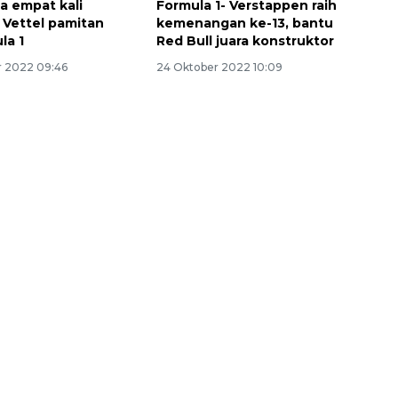
ia empat kali
Formula 1- Verstappen raih
 Vettel pamitan
kemenangan ke-13, bantu
la 1
Red Bull juara konstruktor
 2022 09:46
24 Oktober 2022 10:09
Vaksin HPV untuk siswa laki-
laki
2026-08-06 06:30:00