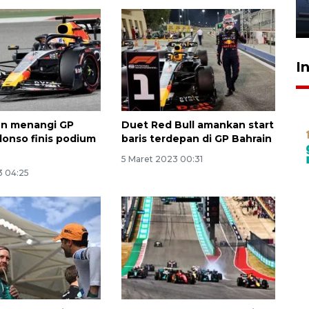
jantung anak
23 Juli 2026 20:04
I
en menangi GP
Duet Red Bull amankan start
lonso finis podium
baris terdepan di GP Bahrain
5 Maret 2023 00:31
3 04:25