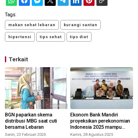
Tags:
makan sehat lebaran
kurangi santan
hipertensi
tips sehat
tips diet
Terkait
BGN paparkan skema
Ekonom Bank Mandiri
distribusi MBG saat cuti
proyeksikan perekonomian
bersama Lebaran
Indonesia 2025 mampu
tumbuh 5 persen
Senin, 23 Februari 2026
Kamis, 28 Agustus 2025
S