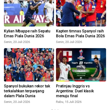
Kylian Mbappe raih Sepatu
Kapten timnas Spanyol raih
Emas Piala Dunia 2026
Bola Emas Piala Dunia 2026
a
Senin, 20 Juli 2026
Senin, 20 Juli 2026
S
Spanyol bukukan rekor tak
Pratinjau Inggris vs
i
terkalahkan terpanjang
Argentina: Duel klasik
dalam PIala Dunia
menuju final
Senin, 20 Juli 2026
Rabu, 15 Juli 2026
S