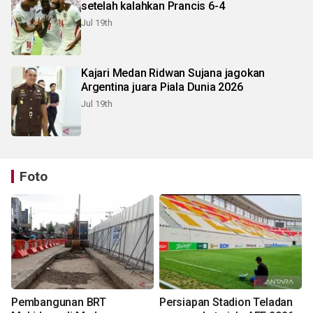
setelah kalahkan Prancis 6-4
Jul 19th
Kajari Medan Ridwan Sujana jagokan
Argentina juara Piala Dunia 2026
Jul 19th
Foto
Pembangunan BRT
Persiapan Stadion Teladan