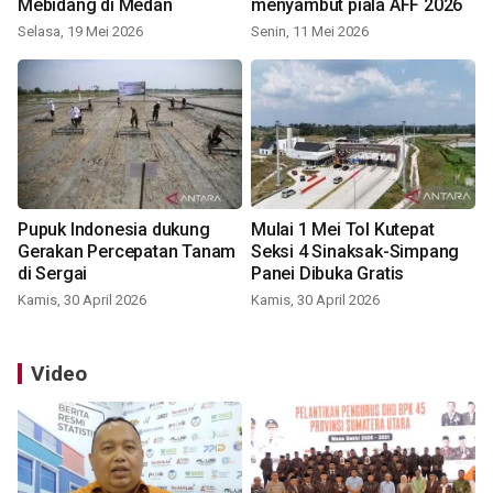
Mebidang di Medan
menyambut piala AFF 2026
Selasa, 19 Mei 2026
Senin, 11 Mei 2026
Pupuk Indonesia dukung
Mulai 1 Mei Tol Kutepat
Gerakan Percepatan Tanam
Seksi 4 Sinaksak-Simpang
di Sergai
Panei Dibuka Gratis
Kamis, 30 April 2026
Kamis, 30 April 2026
Video