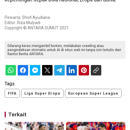
Pewarta: Shofi Ayudiana
Editor: Riza Mulyadi
Copyright © ANTARA SUMUT 2021
Dilarang keras mengambil konten, melakukan crawling atau
pengindeksan otomatis untuk AI di situs web ini tanpa izin tertulis dari
Kantor Berita ANTARA.
Tags:
FIFA
Liga Super Eropa
European Super League
Terkait