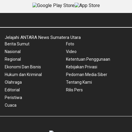
Jelajahi ANTARA News Sumatera Utara
Berita Sumut
Foto
Nasional
Video
Regional
Ketentuan Penggunaan
Ekonomi Dan Bisnis
Kebijakan Privasi
Hukum dan Kriminal
Pedoman Media Siber
Olahraga
Tentang Kami
Editorial
Rilis Pers
Peristiwa
Cuaca