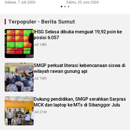
Selasa, 7 Juli 2026
Sabtu, 20 Juni 2026
K
Terpopuler - Berita Sumut
IHSG Selasa dibuka menguat 19,92 poin ke
posisi 6.057
Jul 14th
SMGP perkuat literasi kebencanaan siswa di
wilayah rawan gunung api
Jul 16th
Dukung pendidikan, SMGP serahkan Sarpras
MCK dan laptop ke MTs di Sibanggor Julu
Jul 21st