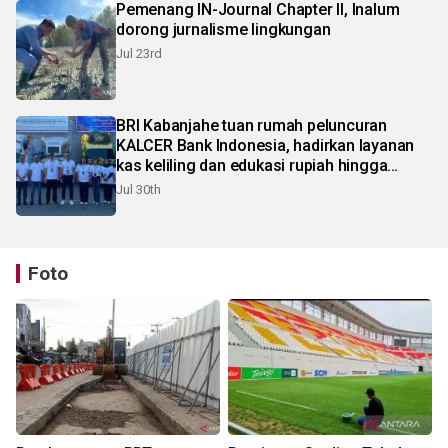
Pemenang IN-Journal Chapter II, Inalum
dorong jurnalisme lingkungan
Jul 23rd
BRI Kabanjahe tuan rumah peluncuran
KALCER Bank Indonesia, hadirkan layanan
kas keliling dan edukasi rupiah hingga
pelosok Karo
Jul 30th
Foto