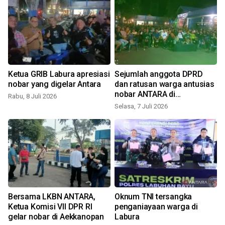
Ketua GRIB Labura apresiasi
Sejumlah anggota DPRD
nobar yang digelar Antara
dan ratusan warga antusias
nobar ANTARA di
Rabu, 8 Juli 2026
Aekkanopan
Selasa, 7 Juli 2026
R
Bersama LKBN ANTARA,
Oknum TNI tersangka
Ketua Komisi VII DPR RI
penganiayaan warga di
gelar nobar di Aekkanopan
Labura