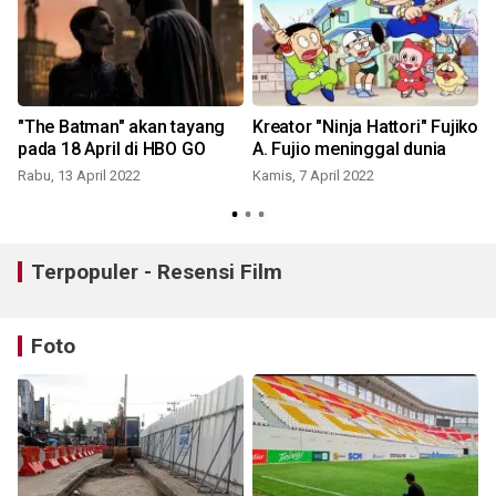
"The Batman" akan tayang
Kreator "Ninja Hattori" Fujiko
pada 18 April di HBO GO
A. Fujio meninggal dunia
a
Rabu, 13 April 2022
Kamis, 7 April 2022
R
Terpopuler - Resensi Film
Foto