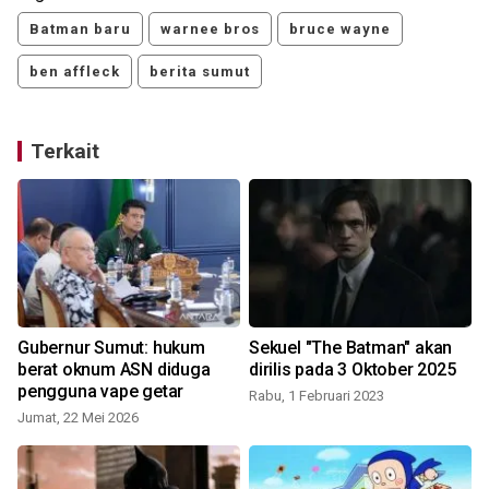
Batman baru
warnee bros
bruce wayne
ben affleck
berita sumut
Terkait
Gubernur Sumut: hukum
Sekuel "The Batman" akan
berat oknum ASN diduga
dirilis pada 3 Oktober 2025
pengguna vape getar
Rabu, 1 Februari 2023
Jumat, 22 Mei 2026
R