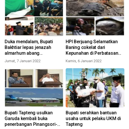
Duka mendalam, Bupati
HPI Berjuang Selamatkan
Bakhtiar lepas jenazah
Baning cokelat dari
almarhum abang
Kepunahan di Perbatasan
kandungnya
Hutan Lindung Batang Toru
Jumat, 7 Januari 2022
Kamis, 6 Januari 2022
Bupati Tapteng usulkan
Bupati serahkan bantuan
Garuda kembali buka
usaha untuk pelaku UKM di
penerbangan Pinangsori-
Tapteng