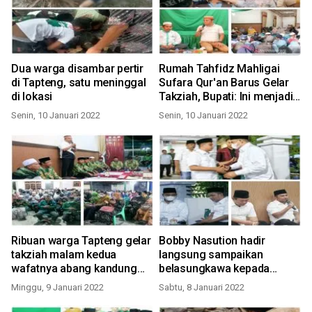
Dua warga disambar pertir
Rumah Tahfidz Mahligai
di Tapteng, satu meninggal
Sufara Qur'an Barus Gelar
di lokasi
Takziah, Bupati: Ini menjadi
penyemangat bagi kami
Senin, 10 Januari 2022
Senin, 10 Januari 2022
Ribuan warga Tapteng gelar
Bobby Nasution hadir
takziah malam kedua
langsung sampaikan
wafatnya abang kandung
belasungkawa kepada
Bupati Bakhtiar
Bupati Tapteng di rumah
Minggu, 9 Januari 2022
Sabtu, 8 Januari 2022
duka Barus