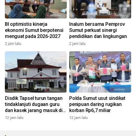
BI optimistis kinerja
Inalum bersama Pemprov
ekonomi Sumut berpotensi
Sumut perkuat sinergi
menguat pada 2026-2027
pendidikan dan lingkungan
2 jam lalu
2 jam lalu
Disdik Tapsel turun tangan
Polda Sumut usut sindikat
tindaklanjuti dugaan guru
penipuan daring rugikan
dan kasek jarang masuk di
korban Rp6,7 miliar
SD Tapus Nabolak
12 jam lalu
12 jam lalu