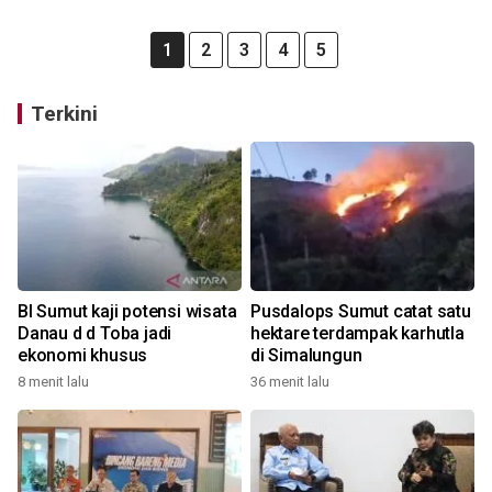
1
2
3
4
5
Terkini
BI Sumut kaji potensi wisata
Pusdalops Sumut catat satu
Danau d d Toba jadi
hektare terdampak karhutla
ekonomi khusus
di Simalungun
8 menit lalu
36 menit lalu