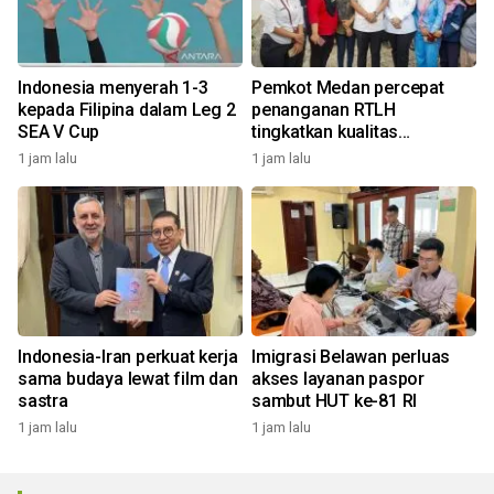
Indonesia menyerah 1-3
Pemkot Medan percepat
kepada Filipina dalam Leg 2
penanganan RTLH
SEA V Cup
tingkatkan kualitas
pemukiman
1 jam lalu
1 jam lalu
Indonesia-Iran perkuat kerja
Imigrasi Belawan perluas
sama budaya lewat film dan
akses layanan paspor
sastra
sambut HUT ke-81 RI
1 jam lalu
1 jam lalu