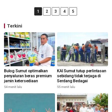
1
2
3
4
5
Terkini
Bulog Sumut optimalkan
KAI Sumut tutup perlintasan
penyaluran beras premium
sebidang tidak terjaga di
jamin ketersediaan
Serdang Bedagai
54 menit lalu
55 menit lalu