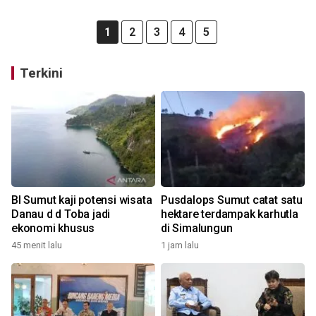
1
2
3
4
5
Terkini
BI Sumut kaji potensi wisata
Pusdalops Sumut catat satu
Danau d d Toba jadi
hektare terdampak karhutla
ekonomi khusus
di Simalungun
45 menit lalu
1 jam lalu