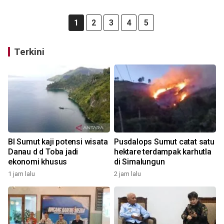
1
2
3
4
5
Terkini
BI Sumut kaji potensi wisata
Pusdalops Sumut catat satu
Danau d d Toba jadi
hektare terdampak karhutla
ekonomi khusus
di Simalungun
1 jam lalu
2 jam lalu