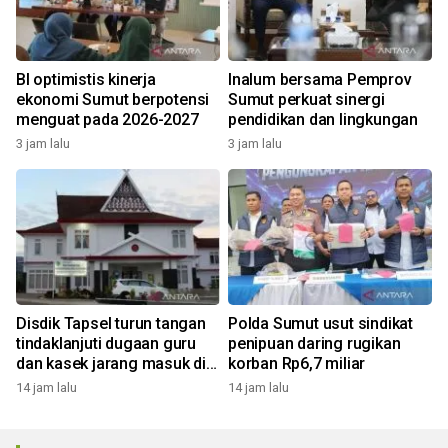
BI optimistis kinerja
Inalum bersama Pemprov
ekonomi Sumut berpotensi
Sumut perkuat sinergi
menguat pada 2026-2027
pendidikan dan lingkungan
3 jam lalu
3 jam lalu
Disdik Tapsel turun tangan
Polda Sumut usut sindikat
tindaklanjuti dugaan guru
penipuan daring rugikan
dan kasek jarang masuk di
korban Rp6,7 miliar
SD Tapus Nabolak
14 jam lalu
14 jam lalu