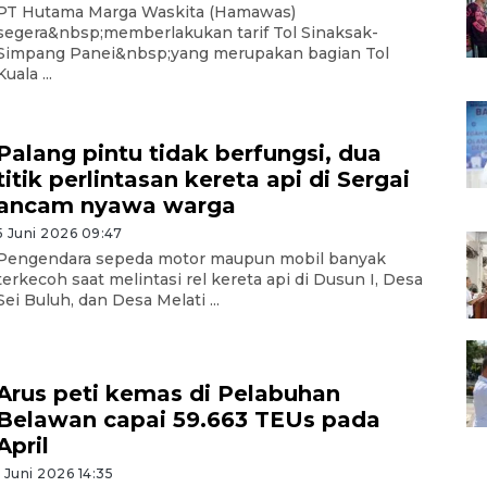
PT Hutama Marga Waskita (Hamawas)
segera&nbsp;memberlakukan tarif Tol Sinaksak-
Simpang Panei&nbsp;yang merupakan bagian Tol
Kuala ...
Palang pintu tidak berfungsi, dua
titik perlintasan kereta api di Sergai
ancam nyawa warga
5 Juni 2026 09:47
Pengendara sepeda motor maupun mobil banyak
terkecoh saat melintasi rel kereta api di Dusun I, Desa
Sei Buluh, dan Desa Melati ...
Arus peti kemas di Pelabuhan
Belawan capai 59.663 TEUs pada
April
1 Juni 2026 14:35