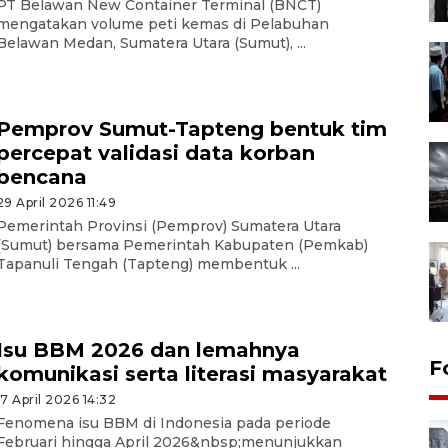
PT Belawan New Container Terminal (BNCT)
mengatakan volume peti kemas di Pelabuhan
Belawan Medan, Sumatera Utara (Sumut), ...
Pemprov Sumut-Tapteng bentuk tim
percepat validasi data korban
bencana
29 April 2026 11:49
Pemerintah Provinsi (Pemprov) Sumatera Utara
(Sumut) bersama Pemerintah Kabupaten (Pemkab)
Tapanuli Tengah (Tapteng) membentuk ...
Isu BBM 2026 dan lemahnya
F
komunikasi serta literasi masyarakat
17 April 2026 14:32
Fenomena isu BBM di Indonesia pada periode
Februari hingga April 2026&nbsp;menunjukkan