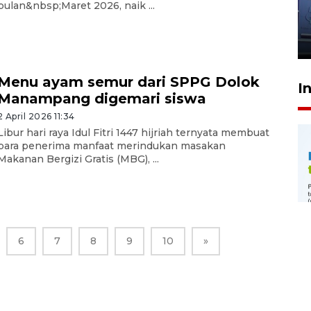
dokter tangani penyakit
bulan&nbsp;Maret 2026, naik ...
jantung anak
23 Juli 2026 20:04
Menu ayam semur dari SPPG Dolok
I
Manampang digemari siswa
2 April 2026 11:34
Libur hari raya Idul Fitri 1447 hijriah ternyata membuat
para penerima manfaat merindukan masakan
Makanan Bergizi Gratis (MBG), ...
6
7
8
9
10
»