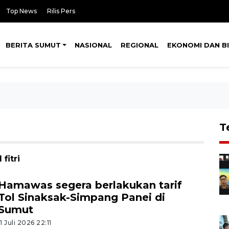
Top News
Rilis Pers
BERITA SUMUT
NASIONAL
REGIONAL
EKONOMI DAN BI
T
fitri
Hamawas segera berlakukan tarif
Tol Sinaksak-Simpang Panei di
Sumut
11 Juli 2026 22:11