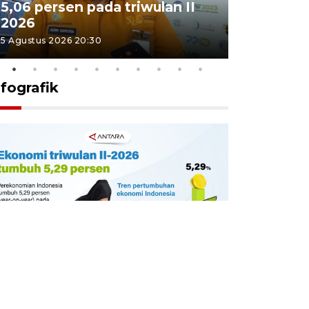
5,06 persen pada triwulan II
Sumut te
2026
juang pa
5 Agustus 2026 20:30
4 Agustus 202
nfografik