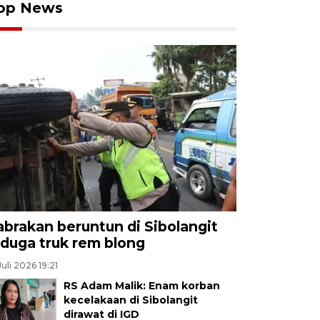
op News
abrakan beruntun di Sibolangit
iduga truk rem blong
Juli 2026 19:21
RS Adam Malik: Enam korban
kecelakaan di Sibolangit
dirawat di IGD