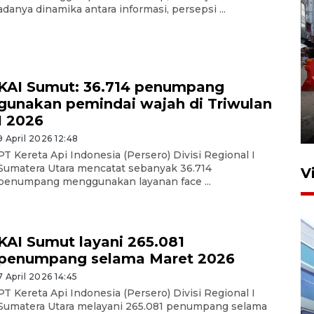
adanya dinamika antara informasi, persepsi ...
KAI Sumut: 36.714 penumpang
Pelaporan SPT Tahunan di
gunakan pemindai wajah di Triwulan
Sumut
I 2026
27 April 2026 15:34
9 April 2026 12:48
PT Kereta Api Indonesia (Persero) Divisi Regional I
Sumatera Utara mencatat sebanyak 36.714
V
penumpang menggunakan layanan face ...
KAI Sumut layani 265.081
penumpang selama Maret 2026
7 April 2026 14:45
PT Kereta Api Indonesia (Persero) Divisi Regional I
IDAI perkuat kompetensi
Sumatera Utara melayani 265.081 penumpang selama