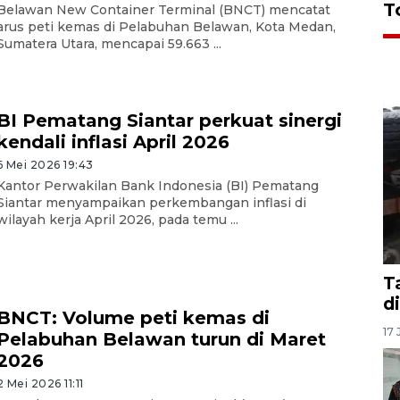
T
Belawan New Container Terminal (BNCT) mencatat
arus peti kemas di Pelabuhan Belawan, Kota Medan,
Sumatera Utara, mencapai 59.663 ...
BI Pematang Siantar perkuat sinergi
kendali inflasi April 2026
6 Mei 2026 19:43
Kantor Perwakilan Bank Indonesia (BI) Pematang
Siantar menyampaikan perkembangan inflasi di
wilayah kerja April 2026, pada temu ...
T
d
BNCT: Volume peti kemas di
17 
Pelabuhan Belawan turun di Maret
2026
2 Mei 2026 11:11