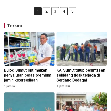
1
2
3
4
5
Terkini
Bulog Sumut optimalkan
KAI Sumut tutup perlintasan
penyaluran beras premium
sebidang tidak terjaga di
jamin ketersediaan
Serdang Bedagai
1 jam lalu
1 jam lalu