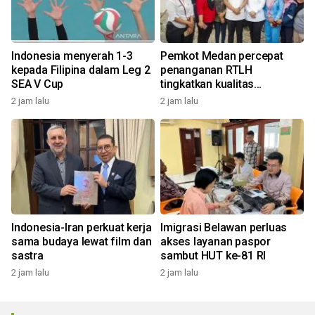
Indonesia menyerah 1-3
Pemkot Medan percepat
kepada Filipina dalam Leg 2
penanganan RTLH
SEA V Cup
tingkatkan kualitas
pemukiman
2 jam lalu
2 jam lalu
Indonesia-Iran perkuat kerja
Imigrasi Belawan perluas
sama budaya lewat film dan
akses layanan paspor
sastra
sambut HUT ke-81 RI
2 jam lalu
2 jam lalu