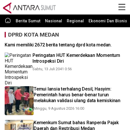
Berita Sumut
Nasional
Regional
Ekonomi Dan Bisnis
DPRD KOTA MEDAN
Kami memiliki 2672 berita tentang dprd kota medan.
Peringatan HUT Kemerdekaan Momentum
Introspeksi Diri
Sabtu, 13 Juli 2041 0:56
Temui lansia terhalang Desil, Hasyim:
Pemerintah harus benar-benar turun
melakukan validasi ulang data kemiskinan
Minggu, 9 Agustus 2026 16:00
Kemenkum Sumut bahas Ranperda Pajak
Daerah dan Restribusi Medan