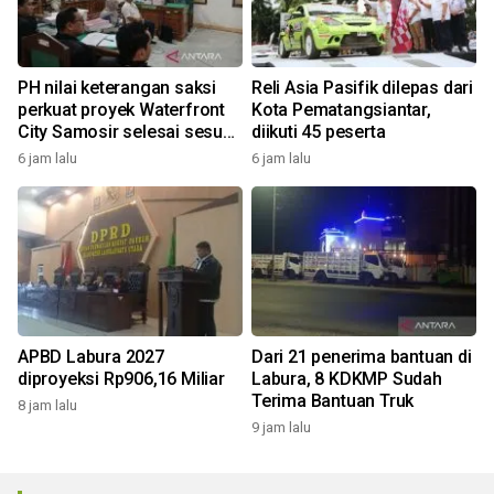
PH nilai keterangan saksi
Reli Asia Pasifik dilepas dari
perkuat proyek Waterfront
Kota Pematangsiantar,
City Samosir selesai sesuai
diikuti 45 peserta
adendum
6 jam lalu
6 jam lalu
APBD Labura 2027
Dari 21 penerima bantuan di
diproyeksi Rp906,16 Miliar
Labura, 8 KDKMP Sudah
Terima Bantuan Truk
8 jam lalu
9 jam lalu