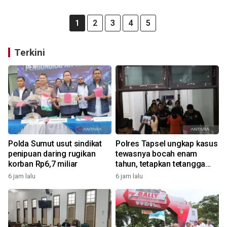
1
2
3
4
5
Terkini
Polda Sumut usut sindikat
Polres Tapsel ungkap kasus
penipuan daring rugikan
tewasnya bocah enam
korban Rp6,7 miliar
tahun, tetapkan tetangga
korban sebagai tersangka
6 jam lalu
6 jam lalu