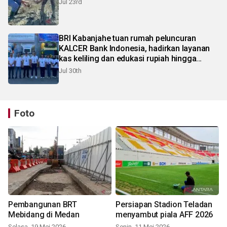
Jul 23rd
BRI Kabanjahe tuan rumah peluncuran
KALCER Bank Indonesia, hadirkan layanan
kas keliling dan edukasi rupiah hingga
pelosok Karo
Jul 30th
Foto
Pembangunan BRT
Persiapan Stadion Teladan
Mebidang di Medan
menyambut piala AFF 2026
Selasa, 19 Mei 2026
Senin, 11 Mei 2026