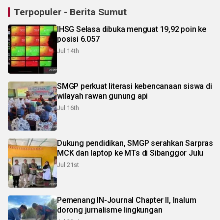
Terpopuler - Berita Sumut
IHSG Selasa dibuka menguat 19,92 poin ke
posisi 6.057
Jul 14th
SMGP perkuat literasi kebencanaan siswa di
wilayah rawan gunung api
Jul 16th
Dukung pendidikan, SMGP serahkan Sarpras
MCK dan laptop ke MTs di Sibanggor Julu
Jul 21st
Pemenang IN-Journal Chapter II, Inalum
dorong jurnalisme lingkungan