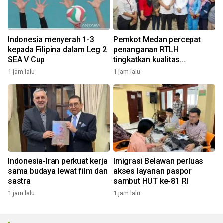
Indonesia menyerah 1-3
Pemkot Medan percepat
kepada Filipina dalam Leg 2
penanganan RTLH
SEA V Cup
tingkatkan kualitas
pemukiman
1 jam lalu
1 jam lalu
Indonesia-Iran perkuat kerja
Imigrasi Belawan perluas
sama budaya lewat film dan
akses layanan paspor
sastra
sambut HUT ke-81 RI
1 jam lalu
1 jam lalu