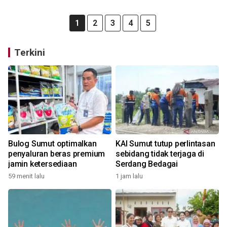
1
2
3
4
5
Terkini
Bulog Sumut optimalkan
KAI Sumut tutup perlintasan
penyaluran beras premium
sebidang tidak terjaga di
jamin ketersediaan
Serdang Bedagai
59 menit lalu
1 jam lalu