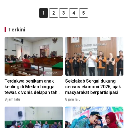
1
2
3
4
5
Terkini
Terdakwa penikam anak
Sekdakab Sergai dukung
kepling di Medan hingga
sensus ekonomi 2026, ajak
tewas divonis delapan tahun
masyarakat berpartisipasi
penjara
8 jam lalu
8 jam lalu