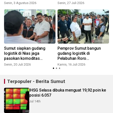
tunjukkan keberhasilan
Senin, 3 Agustus 2026
Senin, 27 Juli 2026
K
pelayanan publik
Sumut siapkan gudang
Pemprov Sumut bangun
logistik di Nias jaga
gudang logistik di
pasokan komoditas
Pelabuhan Roro
strategis
Gunungsitoli
Senin, 20 Juli 2026
Kamis, 16 Juli 2026
J
Terpopuler - Berita Sumut
IHSG Selasa dibuka menguat 19,92 poin ke
posisi 6.057
Jul 14th