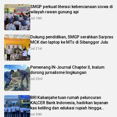
SMGP perkuat literasi kebencanaan siswa di
wilayah rawan gunung api
Jul 16th
Dukung pendidikan, SMGP serahkan Sarpras
MCK dan laptop ke MTs di Sibanggor Julu
Jul 21st
Pemenang IN-Journal Chapter II, Inalum
dorong jurnalisme lingkungan
Jul 23rd
BRI Kabanjahe tuan rumah peluncuran
KALCER Bank Indonesia, hadirkan layanan
kas keliling dan edukasi rupiah hingga
pelosok Karo
Jul 30th