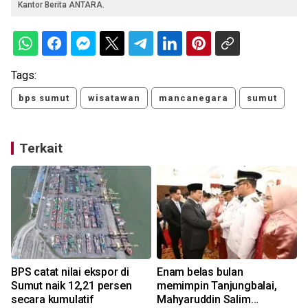
Kantor Berita ANTARA.
Tags:
bps sumut
wisatawan
mancanegara
sumut
Terkait
BPS catat nilai ekspor di
Enam belas bulan
t
Sumut naik 12,21 persen
memimpin Tanjungbalai,
secara kumulatif
Mahyaruddin Salim