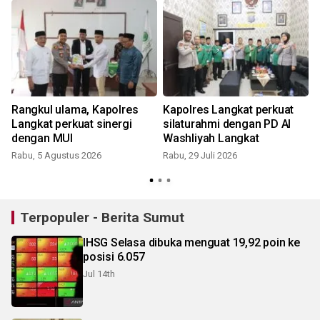
Rangkul ulama, Kapolres
Kapolres Langkat perkuat
t
Langkat perkuat sinergi
silaturahmi dengan PD Al
dengan MUI
Washliyah Langkat
Rabu, 5 Agustus 2026
Rabu, 29 Juli 2026
La
K
Terpopuler - Berita Sumut
IHSG Selasa dibuka menguat 19,92 poin ke
posisi 6.057
Jul 14th