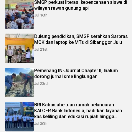
SMGP perkuat literasi kebencanaan siswa di
wilayah rawan gunung api
Jul 16th
Dukung pendidikan, SMGP serahkan Sarpras
MCK dan laptop ke MTs di Sibanggor Julu
Jul 21st
Pemenang IN-Journal Chapter II, Inalum
dorong jurnalisme lingkungan
Jul 23rd
BRI Kabanjahe tuan rumah peluncuran
KALCER Bank Indonesia, hadirkan layanan
kas keliling dan edukasi rupiah hingga
pelosok Karo
Jul 30th