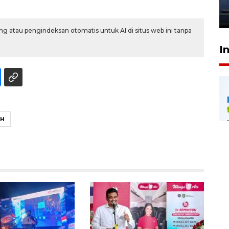
jantung anak
23 Juli 2026 20:04
g atau pengindeksan otomatis untuk AI di situs web ini tanpa
I
AH