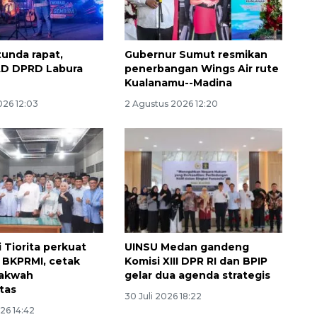
unda rapat,
Gubernur Sumut resmikan
AD DPRD Labura
penerbangan Wings Air rute
Kualanamu--Madina
026 12:03
2 Agustus 2026 12:20
Memberantas kejahatan
jalanan Jakarta
2026-08-05 18:00:00
i Tiorita perkuat
UINSU Medan gandeng
i BKPRMI, cetak
Komisi XIII DPR RI dan BPIP
dakwah
gelar dua agenda strategis
itas
30 Juli 2026 18:22
26 14:42