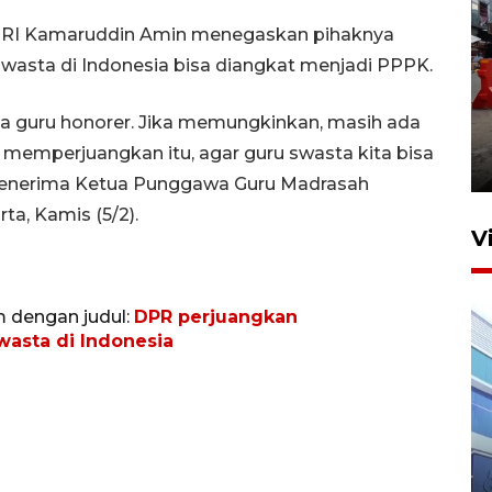
a RI Kamaruddin Amin menegaskan pihaknya
asta di Indonesia bisa diangkat menjadi PPPK.
Pelaporan SPT Tahunan di
 guru honorer. Jika memungkinkan, masih ada
Sumut
s memperjuangkan itu, agar guru swasta kita bisa
27 April 2026 15:34
 menerima Ketua Punggawa Guru Madrasah
ta, Kamis (5/2).
V
m dengan judul:
DPR perjuangkan
asta di Indonesia
IDAI perkuat kompetensi
dokter tangani penyakit