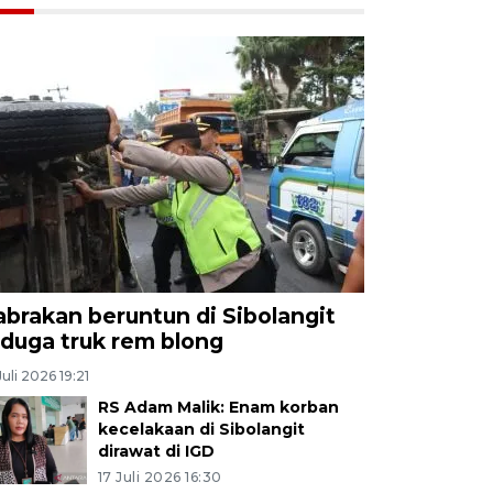
abrakan beruntun di Sibolangit
iduga truk rem blong
Juli 2026 19:21
RS Adam Malik: Enam korban
kecelakaan di Sibolangit
dirawat di IGD
17 Juli 2026 16:30