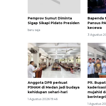
Pemprov Sumut Diminta
Bapenda t
Sigap Sikapi Pidato Presiden
Pansus P
kecewa
baru saja
3 Agustus 2
Anggota DPR perkuat
Plt. Bupat
P5HAM di Medan jadi budaya
kaderisas
kehidupan sehari-hari
mujahid 
berintegr
1 Agustus 2026 19:46
1 Agustus 20