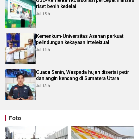
USU-Kementan kolaborasi percepat hilirisasi
riset benih kedelai
Jul 15th
Kemenkum-Universitas Asahan perkuat
pelindungan kekayaan intelektual
Jul 11th
Cuaca Senin, Waspada hujan disertai petir
dan angin kencang di Sumatera Utara
Jul 13th
Foto