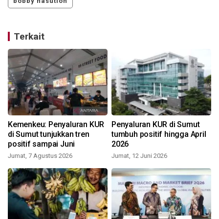
bobby nasution
Terkait
Kemenkeu: Penyaluran KUR
Penyaluran KUR di Sumut
di Sumut tunjukkan tren
tumbuh positif hingga April
positif sampai Juni
2026
Jumat, 7 Agustus 2026
Jumat, 12 Juni 2026
S