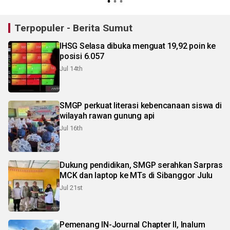
Terpopuler - Berita Sumut
IHSG Selasa dibuka menguat 19,92 poin ke
posisi 6.057
Jul 14th
SMGP perkuat literasi kebencanaan siswa di
wilayah rawan gunung api
Jul 16th
Dukung pendidikan, SMGP serahkan Sarpras
MCK dan laptop ke MTs di Sibanggor Julu
Jul 21st
Pemenang IN-Journal Chapter II, Inalum