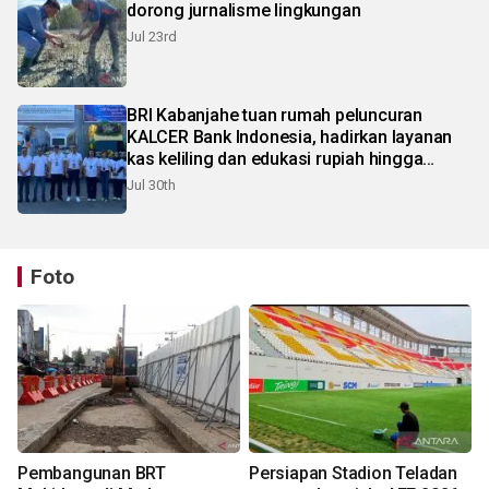
dorong jurnalisme lingkungan
Jul 23rd
BRI Kabanjahe tuan rumah peluncuran
KALCER Bank Indonesia, hadirkan layanan
kas keliling dan edukasi rupiah hingga
pelosok Karo
Jul 30th
Foto
Pembangunan BRT
Persiapan Stadion Teladan