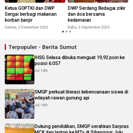
Ketua GOPTKI dan DWP
DWP Serdang Bedagai zikir
I
Sergai berbagi makanan
dan doa bersama
korban banjir
kedamaian
Selasa, 2 Desember 2025
Rabu, 3 September 2025
S
Terpopuler - Berita Sumut
IHSG Selasa dibuka menguat 19,92 poin ke
posisi 6.057
Jul 14th
SMGP perkuat literasi kebencanaan siswa di
wilayah rawan gunung api
Jul 16th
Dukung pendidikan, SMGP serahkan Sarpras
MCK dan laptop ke MTs di Sibanggor Julu