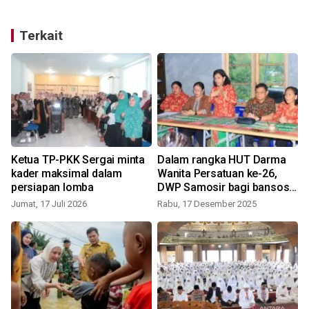
Terkait
a
Ketua TP-PKK Sergai minta
Dalam rangka HUT Darma
kader maksimal dalam
Wanita Persatuan ke-26,
persiapan lomba
DWP Samosir bagi bansos
dan melakukan penyuluhan
Jumat, 17 Juli 2026
Rabu, 17 Desember 2025
S